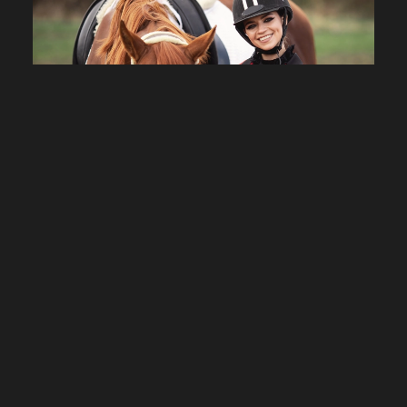
STYLE & PERFORMANCE
Garde-robe cavalière : marier
élégance, aisance et technicité en
selle
Soigner sa tenue d’équitation dépasse l’esthétique : c’est
favoriser l’aisance technique tout en affichant une allure